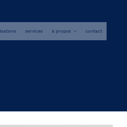
isations
services
à propos
contact