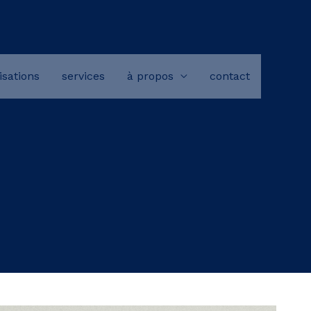
isations
services
à propos
contact