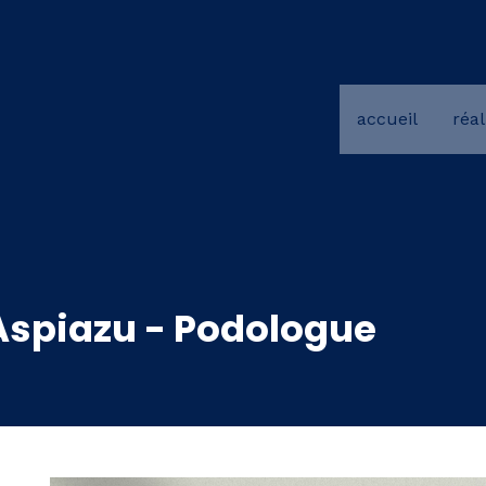
accueil
réal
Aspiazu - Podologue